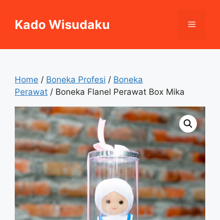
Skip
to
Kado Wisudaku
Menu
content
Home
/
Boneka Profesi
/
Boneka
Perawat
/ Boneka Flanel Perawat Box Mika