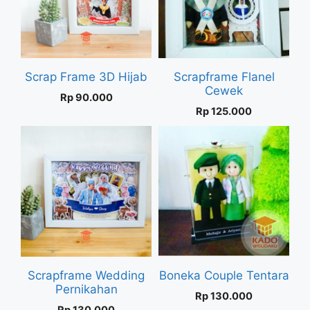
Scrap Frame 3D Hijab
Scrapframe Flanel
Cewek
Rp
90.000
Rp
125.000
Scrapframe Wedding
Boneka Couple Tentara
Pernikahan
Rp
130.000
Rp
130.000