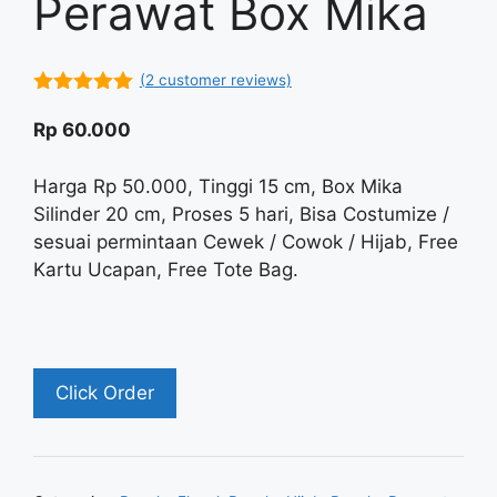
Perawat Box Mika
(
2
customer reviews)
5.00
out of
5
Rp
60.000
Harga Rp 50.000, Tinggi 15 cm, Box Mika
Silinder 20 cm, Proses 5 hari, Bisa Costumize /
sesuai permintaan Cewek / Cowok / Hijab, Free
Kartu Ucapan, Free Tote Bag.
Click Order