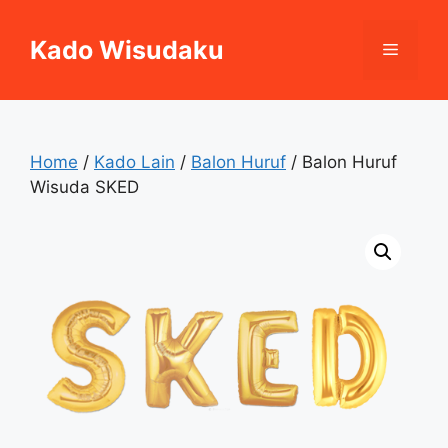
Skip
to
Kado Wisudaku
Menu
content
Home
/
Kado Lain
/
Balon Huruf
/ Balon Huruf
Wisuda SKED