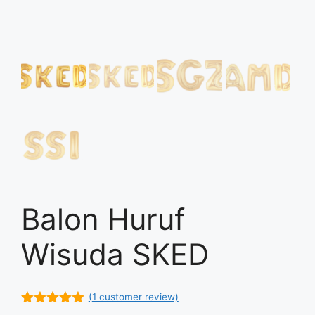
Balon Huruf
Wisuda SKED
(
1
customer review)
5.00
out of