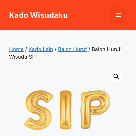
Skip
to
Kado Wisudaku
Menu
content
Home
/
Kado Lain
/
Balon Huruf
/ Balon Huruf
Wisuda SIP