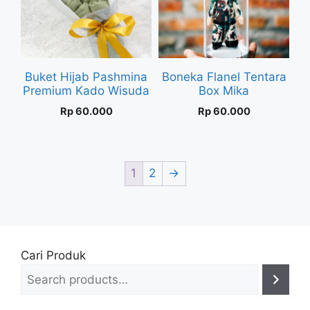
Buket Hijab Pashmina
Boneka Flanel Tentara
Premium Kado Wisuda
Box Mika
Rp
60.000
Rp
60.000
1
2
→
Cari Produk