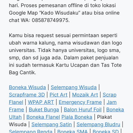
hari. Proses pemesanan offline di toko lokasi
Google Map “Kado Wisudaku” atau bisa online
chat WA: 085878749975.
Kamu bisa request sesuai permintaan seperti
ubah warna kalung, nama wisudawan dan logo
universitas. Tidak hanya universitas, logo sma,
smp, dan sd juga ada. Dalam paket penjualan
ini sudah termasuk Kartu Ucapan dan Tas Tote
Bag Cantik.
Boneka Wisuda
|
Selempang Wisuda
|
Scrapframe 3D
|
Pict Art
|
Mozaik Art
|
Scrap
Flanel
|
WPAP ART
|
Emergency Frame
|
Jam
Frame
|
Buket Bunga
|
Balon Huruf Foil
|
Boneka
Ultah
|
Boneka Flanel
Piala Boneka
| Plakat
Wisuda |
Selempang Satin
|
Selempang Bludru
|
Selempang Renda
|
Boneka SMA
|
Boneka SD
|