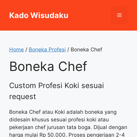
Skip
to
Kado Wisudaku
Menu
content
Home
/
Boneka Profesi
/ Boneka Chef
Boneka Chef
Custom Profesi Koki sesuai
request
Boneka Chef atau Koki adalah boneka yang
didesain khusus sesuai profesi koki atau
pekerjaan chef jurusan tata boga. Dijual dengan
harga mulai Rp 50.000. Proses pengerjaan 2-4