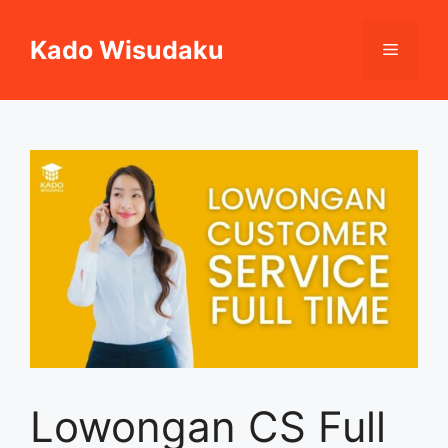
Skip
to
Kado Wisudaku
Menu
content
Lowongan CS Full