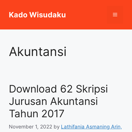
Skip
to
Kado Wisudaku
Menu
content
Akuntansi
Download 62 Skripsi
Jurusan Akuntansi
Tahun 2017
November 1, 2022
by
Lathifania Asmaning Arin,