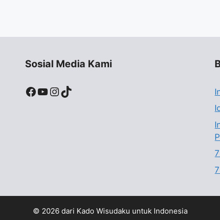
Sosial Media Kami
B
Facebook
YouTube
Instagram
TikTok
I
I
I
P
7
7
© 2026 dari Kado Wisudaku untuk Indonesia