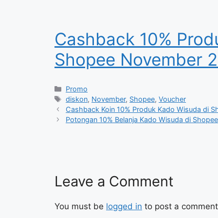
Cashback 10% Produ
Shopee November 
Categories
Promo
Tags
diskon
,
November
,
Shopee
,
Voucher
Cashback Koin 10% Produk Kado Wisuda di S
Potongan 10% Belanja Kado Wisuda di Shop
Leave a Comment
You must be
logged in
to post a comment