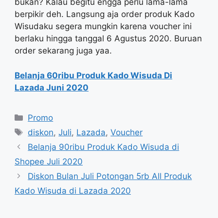
bukan? Kalau begitu engga perlu lama-lama
berpikir deh. Langsung aja order produk Kado
Wisudaku segera mungkin karena voucher ini
berlaku hingga tanggal 6 Agustus 2020. Buruan
order sekarang juga yaa.
Belanja 60ribu Produk Kado Wisuda Di
Lazada Juni 2020
Categories
Promo
Tags
diskon
,
Juli
,
Lazada
,
Voucher
Belanja 90ribu Produk Kado Wisuda di
Shopee Juli 2020
Diskon Bulan Juli Potongan 5rb All Produk
Kado Wisuda di Lazada 2020