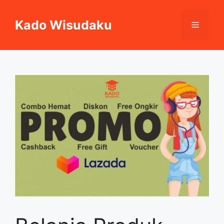
Skip
to
Kado Wisudaku
Menu
content