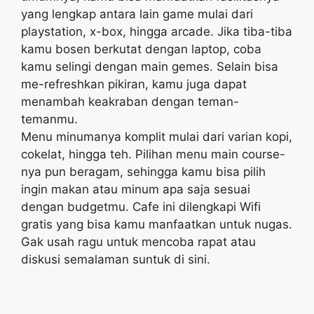
yang lengkap antara lain game mulai dari
playstation, x-box, hingga arcade. Jika tiba-tiba
kamu bosen berkutat dengan laptop, coba
kamu selingi dengan main gemes. Selain bisa
me-refreshkan pikiran, kamu juga dapat
menambah keakraban dengan teman-
temanmu.
Menu minumanya komplit mulai dari varian kopi,
cokelat, hingga teh. Pilihan menu main course-
nya pun beragam, sehingga kamu bisa pilih
ingin makan atau minum apa saja sesuai
dengan budgetmu. Cafe ini dilengkapi Wifi
gratis yang bisa kamu manfaatkan untuk nugas.
Gak usah ragu untuk mencoba rapat atau
diskusi semalaman suntuk di sini.