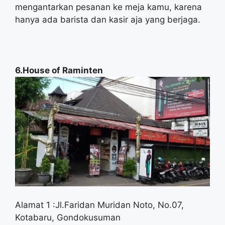
mengantarkan pesanan ke meja kamu, karena
hanya ada barista dan kasir aja yang berjaga.
6.House of Raminten
Alamat 1 :Jl.Faridan Muridan Noto, No.07,
Kotabaru, Gondokusuman