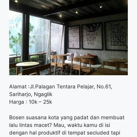
Alamat :Jl.Palagan Tentara Pelajar, No.61,
Sariharjo, Ngaglik
Harga : 10k – 25k
Bosen suasana kota yang padat dan membuat
lalu lintas macet? Mau, waktu kamu di isi
dengan hal produktif di tempat secluded tapi