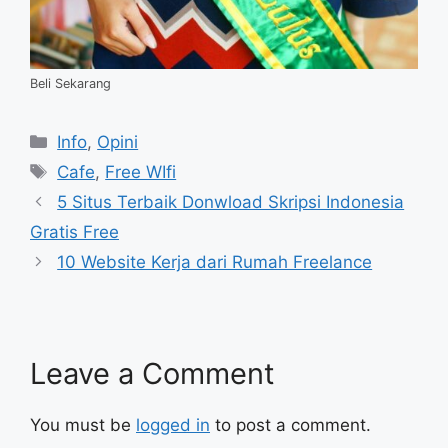
Beli Sekarang
Categories
Info
,
Opini
Tags
Cafe
,
Free WIfi
5 Situs Terbaik Donwload Skripsi Indonesia
Gratis Free
10 Website Kerja dari Rumah Freelance
Leave a Comment
You must be
logged in
to post a comment.