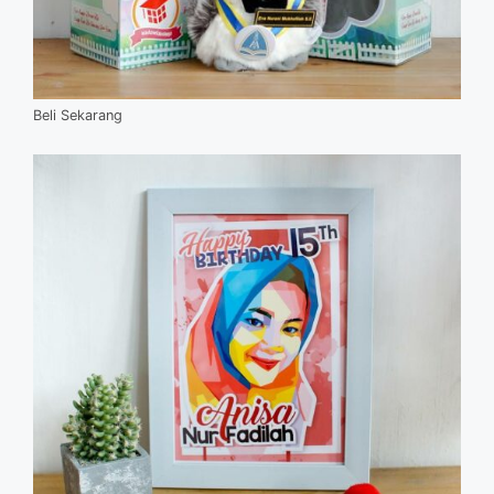
Beli Sekarang