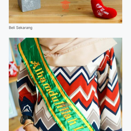
Beli Sekarang