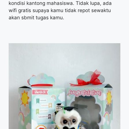
kondisi kantong mahasiswa. Tidak lupa, ada
wifi gratis supaya kamu tidak repot sewaktu
akan sbmit tugas kamu.