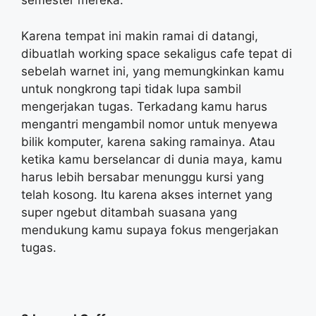
semester mereka.
Karena tempat ini makin ramai di datangi,
dibuatlah working space sekaligus cafe tepat di
sebelah warnet ini, yang memungkinkan kamu
untuk nongkrong tapi tidak lupa sambil
mengerjakan tugas. Terkadang kamu harus
mengantri mengambil nomor untuk menyewa
bilik komputer, karena saking ramainya. Atau
ketika kamu berselancar di dunia maya, kamu
harus lebih bersabar menunggu kursi yang
telah kosong. Itu karena akses internet yang
super ngebut ditambah suasana yang
mendukung kamu supaya fokus mengerjakan
tugas.