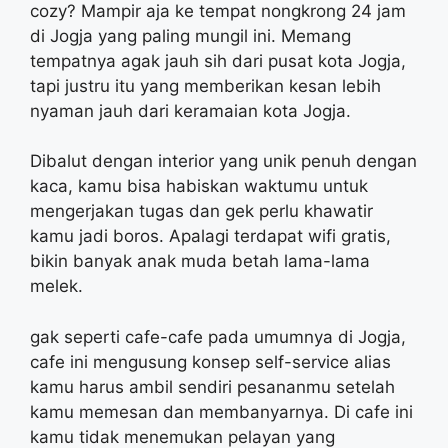
cozy? Mampir aja ke tempat nongkrong 24 jam
di Jogja yang paling mungil ini. Memang
tempatnya agak jauh sih dari pusat kota Jogja,
tapi justru itu yang memberikan kesan lebih
nyaman jauh dari keramaian kota Jogja.
Dibalut dengan interior yang unik penuh dengan
kaca, kamu bisa habiskan waktumu untuk
mengerjakan tugas dan gek perlu khawatir
kamu jadi boros. Apalagi terdapat wifi gratis,
bikin banyak anak muda betah lama-lama
melek.
gak seperti cafe-cafe pada umumnya di Jogja,
cafe ini mengusung konsep self-service alias
kamu harus ambil sendiri pesananmu setelah
kamu memesan dan membanyarnya. Di cafe ini
kamu tidak menemukan pelayan yang