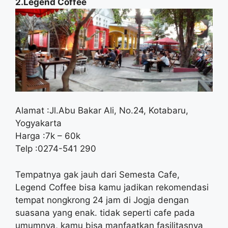
2.Legend Coffee
Alamat :Jl.Abu Bakar Ali, No.24, Kotabaru,
Yogyakarta
Harga :7k – 60k
Telp :0274-541 290
Tempatnya gak jauh dari Semesta Cafe,
Legend Coffee bisa kamu jadikan rekomendasi
tempat nongkrong 24 jam di Jogja dengan
suasana yang enak. tidak seperti cafe pada
umumnya, kamu bisa manfaatkan fasilitasnya