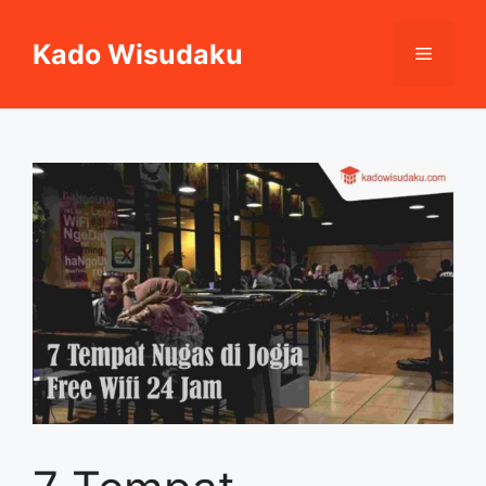
Skip
to
Kado Wisudaku
Menu
content