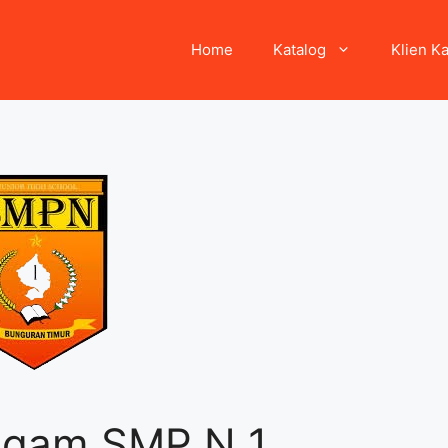
Home
Katalog
Klien K
ogam SMP N 1