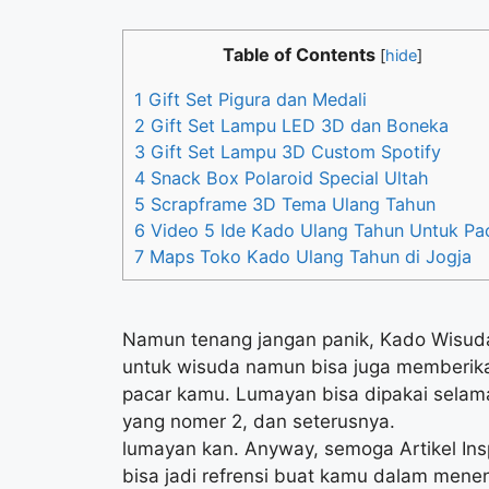
Table of Contents
[
hide
]
1
Gift Set Pigura dan Medali
2
Gift Set Lampu LED 3D dan Boneka
3
Gift Set Lampu 3D Custom Spotify
4
Snack Box Polaroid Special Ultah
5
Scrapframe 3D Tema Ulang Tahun
6
Video 5 Ide Kado Ulang Tahun Untuk Pa
7
Maps Toko Kado Ulang Tahun di Jogja
Namun tenang jangan panik, Kado Wisud
untuk wisuda namun bisa juga memberika
pacar kamu. Lumayan bisa dipakai selama
yang nomer 2, dan seterusnya.
lumayan kan. Anyway, semoga Artikel Insp
bisa jadi refrensi buat kamu dalam menen