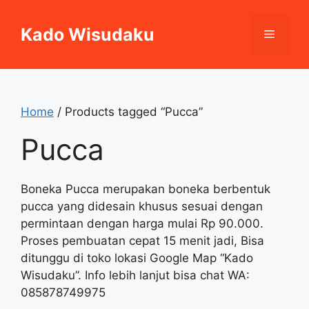
Skip
to
Kado Wisudaku
Menu
content
Home
/ Products tagged “Pucca”
Pucca
Boneka Pucca merupakan boneka berbentuk
pucca yang didesain khusus sesuai dengan
permintaan dengan harga mulai Rp 90.000.
Proses pembuatan cepat 15 menit jadi, Bisa
ditunggu di toko lokasi Google Map “Kado
Wisudaku”. Info lebih lanjut bisa chat WA:
085878749975